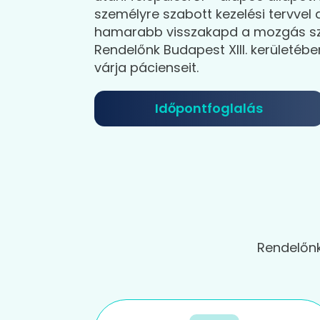
személyre szabott kezelési tervvel
hamarabb visszakapd a mozgás s
Rendelőnk Budapest XIII. kerületébe
várja pácienseit.
Időpontfoglalás
Rendelőnk 