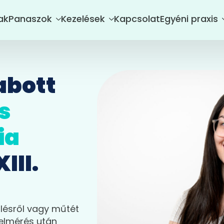
ak
Panaszok
Kezelések
Kapcsolat
Egyéni praxis
abott
s
ia
III.
ülésről vagy műtét
felmérés után