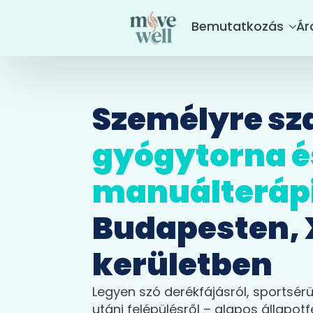
Bemutatkozás
Ár
Személyre sz
gyógytorna é
manuálteráp
Budapesten, X
kerületben
Legyen szó derékfájásról, sportsér
utáni felépülésről – alapos állapot