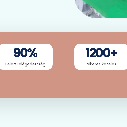
90
%
1200
+
Feletti elégedettség
Sikeres kezelés