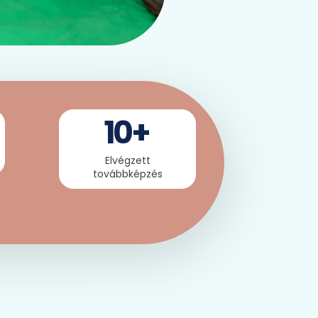
10
+
Elvégzett
továbbképzés