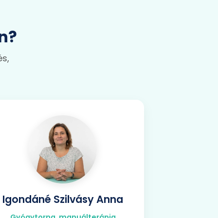
n?
és,
Igondáné Szilvásy Anna
Gyógytorna, manuálterápia