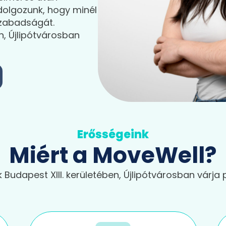
 dolgozunk, hogy minél
zabadságát.
n, Újlipótvárosban
Erősségeink
Miért a MoveWell?
Budapest XIII. kerületében, Újlipótvárosban várja 