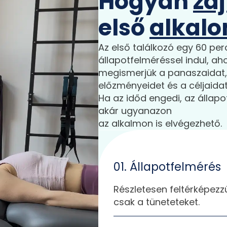
Hogyan
zaj
első
alkal
Az első találkozó egy 60 pe
állapotfelméréssel indul, aho
megismerjük a panaszaidat,
előzményeidet és a céljaidat
Ha az időd engedi, az állapo
akár ugyanazon
az alkalmon is elvégezhető.
01. Állapotfelmérés
Részletesen feltérképez
csak a tüneteteket.