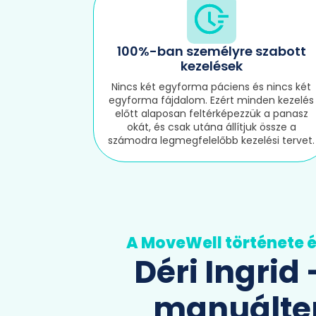
100%-ban személyre szabott
kezelések
Nincs két egyforma páciens és nincs két
egyforma fájdalom. Ezért minden kezelés
előtt alaposan feltérképezzük a panasz
okát, és csak utána állítjuk össze a
számodra legmegfelelőbb kezelési tervet.
A MoveWell története 
Déri Ingrid 
manuálte