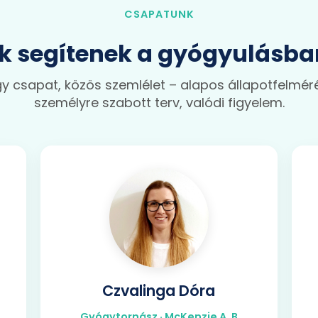
CSAPATUNK
ik segítenek a gyógyulásba
y csapat, közös szemlélet – alapos állapotfelmér
személyre szabott terv, valódi figyelem.
Czvalinga Dóra
Gyógytornász · McKenzie A, B