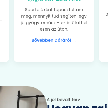
Sportolóként tapasztaltam
2
meg, mennyit tud segíteni egy
–
jó gyógytornász – ez indított el
ezen az úton.
Bővebben Dóráról →
A jól bevált terv