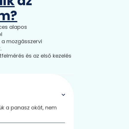
lik
az
om?
rces alapos
l
 a mozgásszervi
.
tfelmérés és az első kezelés
zük a panasz okát, nem