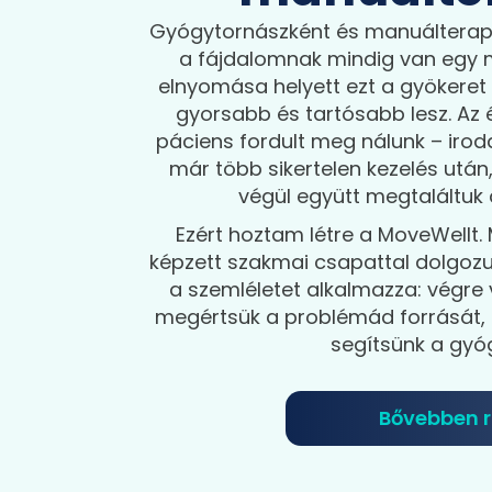
Gyógytornászként és manuálterap
a fájdalomnak mindig van egy 
elnyomása helyett ezt a gyökeret 
gyorsabb és tartósabb lesz. Az
páciens fordult meg nálunk – iroda
már több sikertelen kezelés után,
végül együtt megtaláltuk
Ezért hoztam létre a MoveWellt. 
képzett szakmai csapattal dolgoz
a szemléletet alkalmazza: végre 
megértsük a problémád forrását,
segítsünk a gyó
Bővebben 