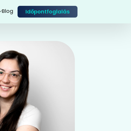
Blog
Időpontfoglalás