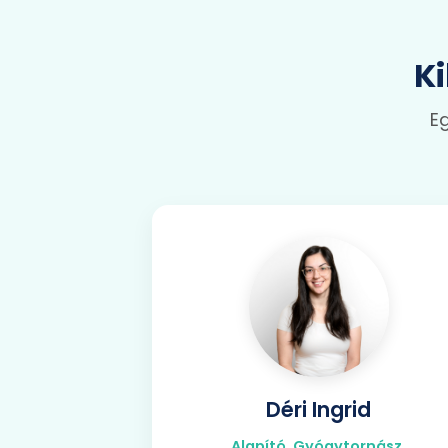
K
Eg
Déri Ingrid
Alapító, Gyógytornász,