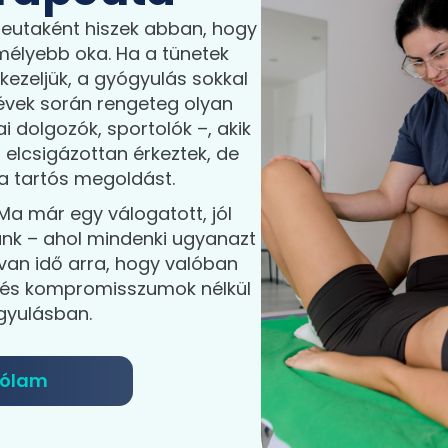
eutaként hiszek abban, hogy
mélyebb oka. Ha a tünetek
kezeljük, a gyógyulás sokkal
 évek során rengeteg olyan
i dolgozók, sportolók –, akik
 elcsigázottan érkeztek, de
 a tartós megoldást.
Ma már egy válogatott, jól
unk – ahol mindenki ugyanazt
van idő arra, hogy valóban
 és kompromisszumok nélkül
gyulásban.
rólam