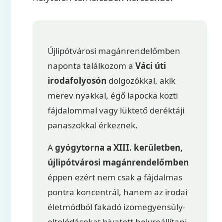
Újlipótvárosi magánrendelőmben
naponta találkozom a
Váci úti
irodafolyosón
dolgozókkal, akik
merev nyakkal, égő lapocka közti
fájdalommal vagy lüktető deréktáji
panaszokkal érkeznek.
A
gyógytorna a XIII. kerületben,
újlipótvárosi magánrendelőmben
éppen ezért nem csak a fájdalmas
pontra koncentrál, hanem az irodai
életmódból fakadó izomegyensúly-
eltolódásokat hivatott helyreállítani.