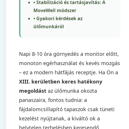
• Stabilizáció és tartásjavítás: A
MoveWell módszer
• Gyakori kérdések az
ülőmunkáról
Napi 8-10 óra görnyedés a monitor előtt,
monoton egérhasználat és kevés mozgás
– ez a modern hátfájás receptje. Ha Ön a
XIII. kerületben keres hatékony
megoldást
az ülőmunka okozta
panaszaira, fontos tudnia: a
fájdalomcsillapító tapaszok csak tüneti
kezelést nyújtanak, a kiváltó ok a
helytelen terhelésben keresendő.