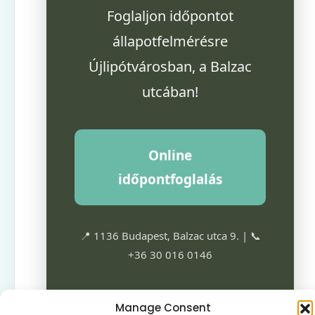
Foglaljon időpontot
állapotfelmérésre
Újlipótvárosban, a Balzac
utcában!
Online
időpontfoglalás
📍 1136 Budapest, Balzac utca 9. | 📞
+36 30 016 0146
Manage Consent