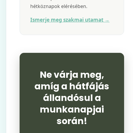
hétköznapok elérésében.
Ismerje meg szakmai utamat →
Ne várja meg,
amíg a hátfájás
állandósul a
munkanapjai
során!