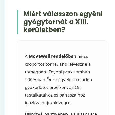
Miért válasszon egyéni
gyógytornát a XIII.
kerületben?
A
MoveWell rendelőben
nincs
csoportos torna, ahol elveszne a
tömegben. Egyéni praxisomban
100%-ban Önre figyelek: minden
gyakorlatot precízen, az Ön
testalkatához és panaszaihoz
igazítva hajtunk végre.
Újlipótváros szívében, a Balzac utca