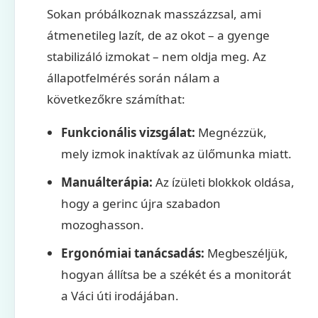
Sokan próbálkoznak masszázzsal, ami
átmenetileg lazít, de az okot – a gyenge
stabilizáló izmokat – nem oldja meg. Az
állapotfelmérés során nálam a
következőkre számíthat:
Funkcionális vizsgálat:
Megnézzük,
mely izmok inaktívak az ülőmunka miatt.
Manuálterápia:
Az ízületi blokkok oldása,
hogy a gerinc újra szabadon
mozoghasson.
Ergonómiai tanácsadás:
Megbeszéljük,
hogyan állítsa be a székét és a monitorát
a Váci úti irodájában.