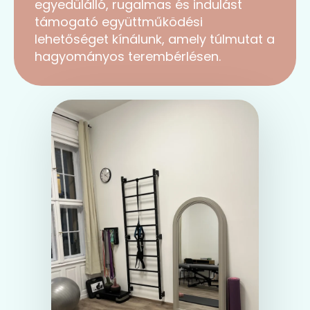
egyedülálló, rugalmas és indulást
támogató együttműködési
lehetőséget kínálunk, amely túlmutat a
hagyományos terembérlésen.