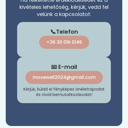
kivételes lehetőség, kérjük, vedd fel
velünk a kapcsolatot:
📞Telefon
+36 30 016 0146
📧 E-mail
movewell2024@gmail.com
Kérjük, küldd el fényképes önéletrajzodat
és rövid bemutatkozásodat!