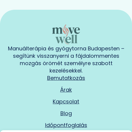
Manuálterápia és gyógytorna Budapesten –
segítünk visszanyerni a fájdalommentes
mozgás örömét személyre szabott
kezelésekkel.
Bemutatkozás
Árak
Kapcsolat
Blog
Időpontfoglalás