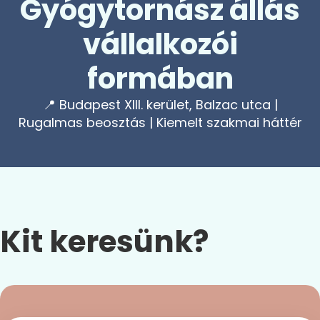
Gyógytornász állás
vállalkozói
formában
📍 Budapest XIII. kerület, Balzac utca |
Rugalmas beosztás | Kiemelt szakmai háttér
Kit keresünk?